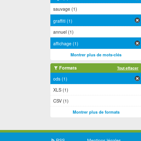
sauvage (1)
graffiti (1)
annuel (1)
affichage (1)
Montrer plus de mots-clés
Formats
Tout effacer
ods (1)
XLS (1)
CSV (1)
Montrer plus de formats
RSS
Mentions légales