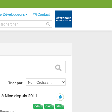
e Développeurs
Contact
Trier par
n à Nice depuis 2011
ods
csv
xls
ttoyés par