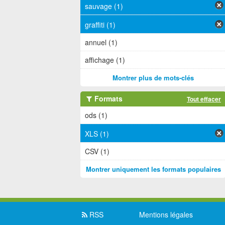
sauvage (1)
graffiti (1)
annuel (1)
affichage (1)
Montrer plus de mots-clés
Formats
Tout effacer
ods (1)
XLS (1)
CSV (1)
Montrer uniquement les formats populaires
RSS
Mentions légales