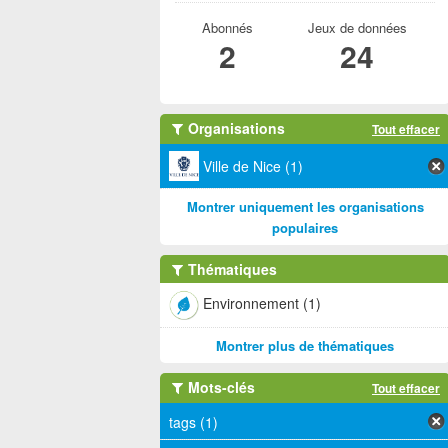
Abonnés
Jeux de données
2
24
Organisations
Tout effacer
Ville de Nice (1)
Montrer uniquement les organisations
populaires
Thématiques
Environnement (1)
Montrer plus de thématiques
Mots-clés
Tout effacer
tags (1)