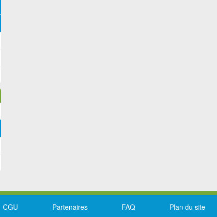
CGU
Partenaires
FAQ
Plan du site