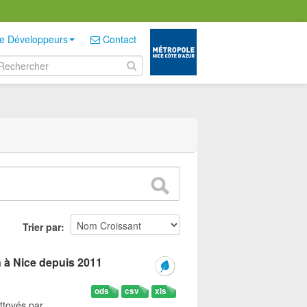
e Développeurs
Contact
Trier par
n à Nice depuis 2011
ods
csv
xls
ttoyés par