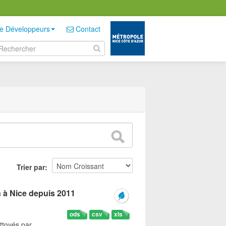
e Développeurs
Contact
Trier par
n à Nice depuis 2011
ods
csv
xls
ttoyés par