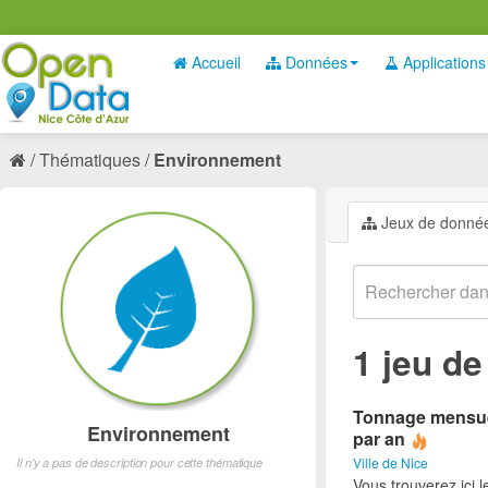
Accueil
Données
Applications
Thématiques
Environnement
Jeux de donné
1 jeu d
Tonnage mensuel
Environnement
par an
Ville de Nice
Il n'y a pas de description pour cette thématique
Vous trouverez ici 