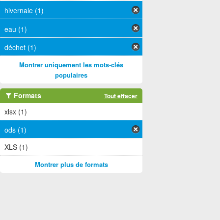
hivernale (1)
eau (1)
déchet (1)
Montrer uniquement les mots-clés
populaires
Formats
Tout effacer
xlsx (1)
ods (1)
XLS (1)
Montrer plus de formats