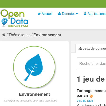
Accueil
Données
Applications
Thématiques
Environnement
Jeux de donné
1 jeu d
Tonnage mensuel 
Environnement
par an
Ville de Nice
Il n'y a pas de description pour cette thématique
Vous trouverez ici 