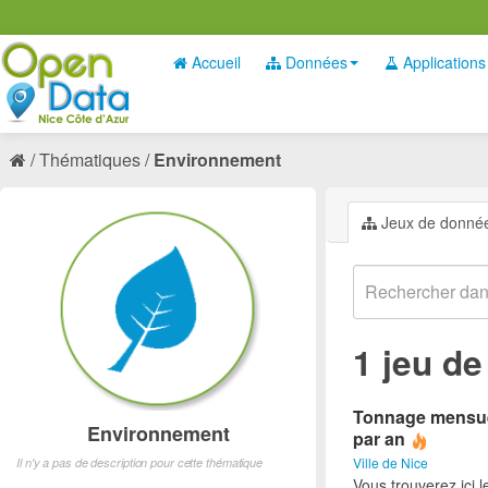
Accueil
Données
Applications
Thématiques
Environnement
Jeux de donné
1 jeu d
Tonnage mensuel 
Environnement
par an
Ville de Nice
Il n'y a pas de description pour cette thématique
Vous trouverez ici 