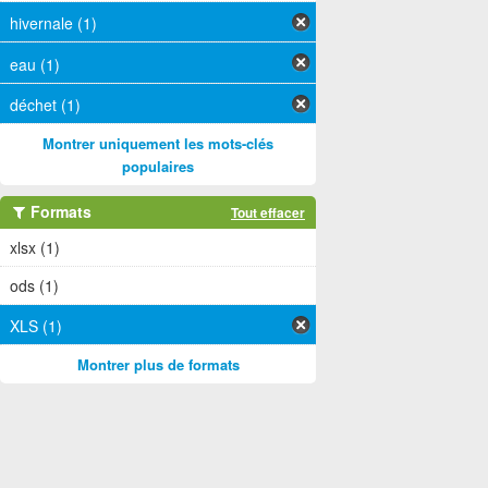
hivernale (1)
eau (1)
déchet (1)
Montrer uniquement les mots-clés
populaires
Formats
Tout effacer
xlsx (1)
ods (1)
XLS (1)
Montrer plus de formats