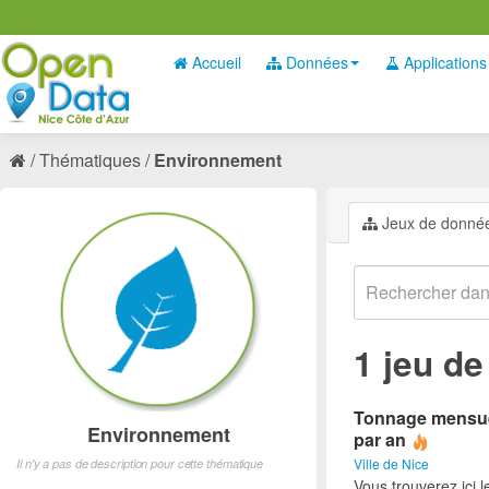
Accueil
Données
Applications
Thématiques
Environnement
Jeux de donné
1 jeu d
Tonnage mensuel 
Environnement
par an
Ville de Nice
Il n'y a pas de description pour cette thématique
Vous trouverez ici 