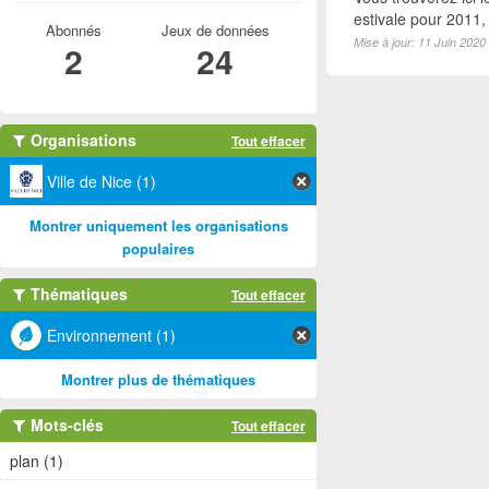
estivale pour 2011
Abonnés
Jeux de données
Mise à jour: 11 Juin 2020
2
24
Organisations
Tout effacer
Ville de Nice (1)
Montrer uniquement les organisations
populaires
Thématiques
Tout effacer
Environnement (1)
Montrer plus de thématiques
Mots-clés
Tout effacer
plan (1)