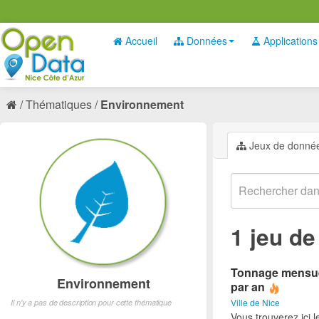
Accueil
Données
Applications
Thématiques
Environnement
Jeux de donné
1 jeu d
Tonnage mensuel 
Environnement
par an
Ville de Nice
Il n'y a pas de description pour cette thématique
Vous trouverez ici 