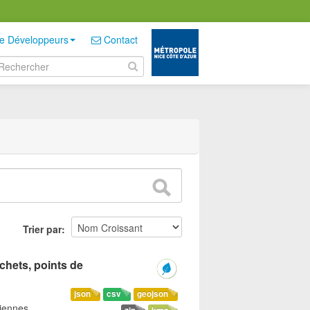
e Développeurs
Contact
Trier par
échets, points de
json
csv
geojson
riennes,