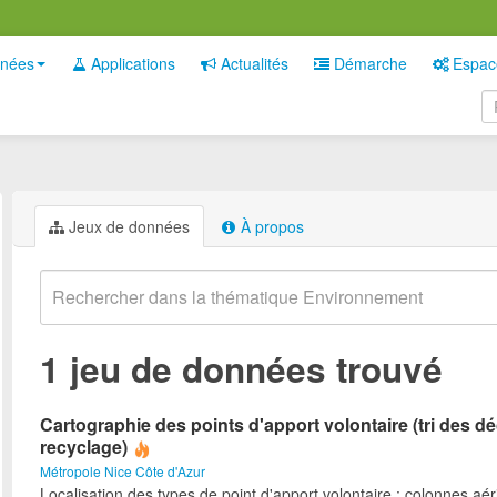
nées
Applications
Actualités
Démarche
Espac
Jeux de données
À propos
1 jeu de données trouvé
Cartographie des points d'apport volontaire (tri des d
recyclage)
Métropole Nice Côte d'Azur
Localisation des types de point d'apport volontaire : colonnes aé