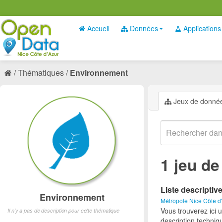
Accueil
Données
Applications
Thématiques
Environnement
Jeux de donné
1 jeu d
Liste descriptiv
Environnement
Métropole Nice Côte d
Vous trouverez ici 
Il n'y a pas de description pour cette thématique
description techniq