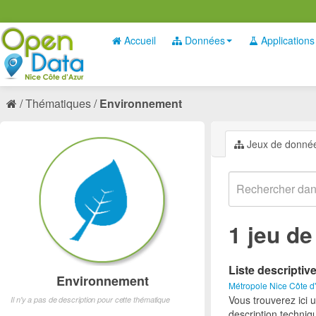
Accueil
Données
Applications
Thématiques
Environnement
Jeux de donné
1 jeu d
Liste descriptiv
Environnement
Métropole Nice Côte d
Vous trouverez ici 
Il n'y a pas de description pour cette thématique
description techniq