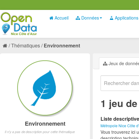
Accueil
Données
Applications
Thématiques
Environnement
Jeux de donné
1 jeu d
Liste descriptiv
Environnement
Métropole Nice Côte d
Vous trouverez ici 
Il n'y a pas de description pour cette thématique
description techniq