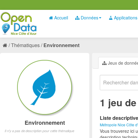
Accueil
Données
Applications
Thématiques
Environnement
Jeux de donné
1 jeu d
Liste descriptiv
Environnement
Métropole Nice Côte d
Vous trouverez ici 
Il n'y a pas de description pour cette thématique
description techniq