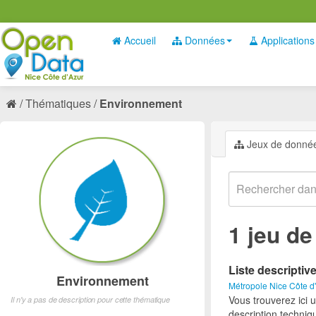
Accueil
Données
Applications
Thématiques
Environnement
Jeux de donné
1 jeu d
Liste descriptiv
Environnement
Métropole Nice Côte d
Vous trouverez ici 
Il n'y a pas de description pour cette thématique
description techniq