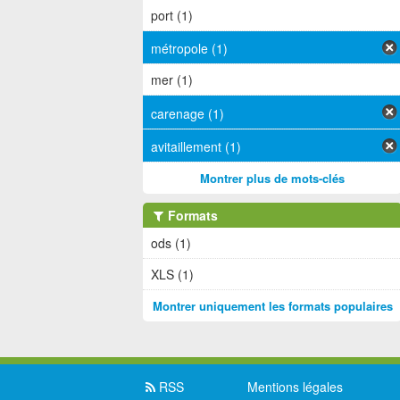
port (1)
métropole (1)
mer (1)
carenage (1)
avitaillement (1)
Montrer plus de mots-clés
Formats
ods (1)
XLS (1)
Montrer uniquement les formats populaires
RSS
Mentions légales