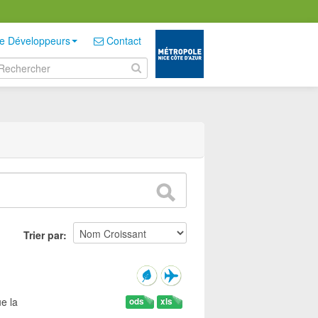
e Développeurs
Contact
Trier par
e la
ods
xls