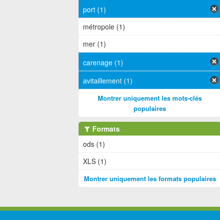
port (1)
métropole (1)
mer (1)
carenage (1)
avitaillement (1)
Montrer uniquement les mots-clés
populaires
Formats
ods (1)
XLS (1)
Montrer uniquement les formats populaires