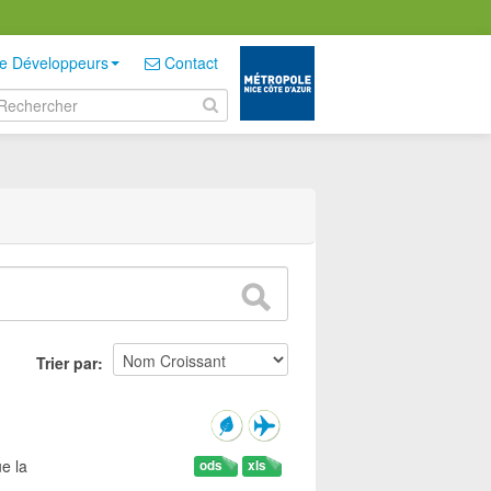
e Développeurs
Contact
Trier par
e la
ods
xls