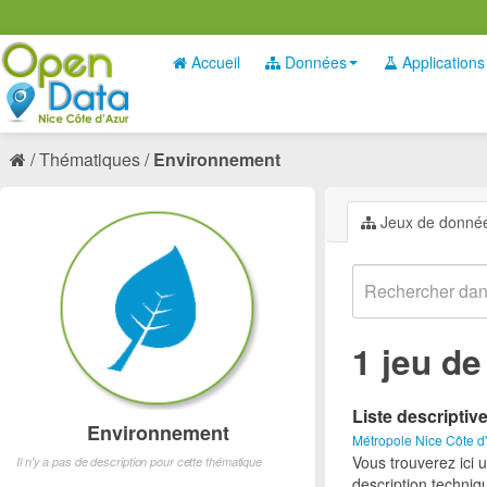
Accueil
Données
Applications
Thématiques
Environnement
Jeux de donné
1 jeu d
Liste descriptiv
Environnement
Métropole Nice Côte d
Vous trouverez ici 
Il n'y a pas de description pour cette thématique
description techniq