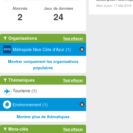
Mise à jour: 17 Mai 2019
Abonnés
Jeux de données
2
24
Organisations
Tout effacer
Métropole Nice Côte d'Azur (1)
Montrer uniquement les organisations
populaires
Thématiques
Tout effacer
Tourisme (1)
Environnement (1)
Montrer plus de thématiques
Mots-clés
Tout effacer