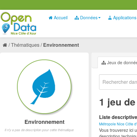
Accueil
Données
Applications
Thématiques
Environnement
Jeux de donné
1 jeu d
Liste descriptiv
Environnement
Métropole Nice Côte d
Vous trouverez ici 
Il n'y a pas de description pour cette thématique
description techniq