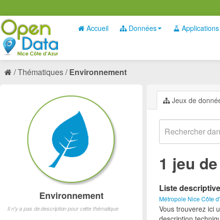
Accueil
Données
Applications
Thématiques
Environnement
Jeux de donné
1 jeu d
Liste descriptiv
Environnement
Métropole Nice Côte d
Vous trouverez ici 
Il n'y a pas de description pour cette thématique
description techniq