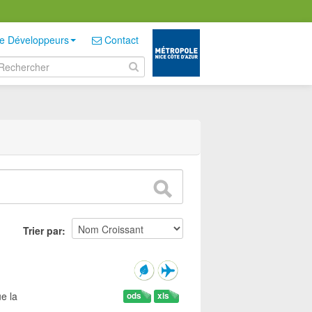
e Développeurs
Contact
Trier par
e la
ods
xls