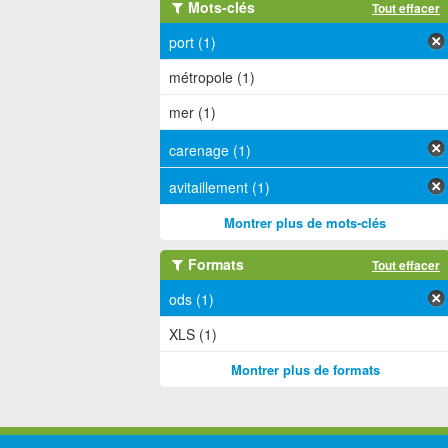
Mots-clés
Tout effacer
port (1)
métropole (1)
mer (1)
carenage (1)
avitaillement (1)
Montrer plus de mots-clés
Formats
Tout effacer
ods (1)
XLS (1)
Montrer plus de formats