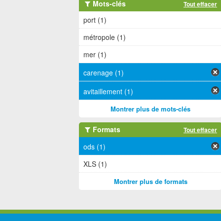
Mots-clés
Tout effacer
port (1)
métropole (1)
mer (1)
carenage (1)
avitaillement (1)
Montrer plus de mots-clés
Formats
Tout effacer
ods (1)
XLS (1)
Montrer plus de formats