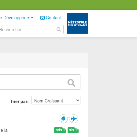
e Développeurs
Contact
Trier par
e la
ods
xls