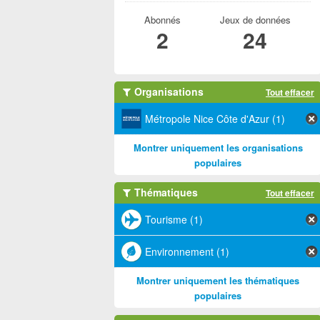
Abonnés
Jeux de données
2
24
Organisations
Tout effacer
Métropole Nice Côte d'Azur (1)
Montrer uniquement les organisations
populaires
Thématiques
Tout effacer
Tourisme (1)
Environnement (1)
Montrer uniquement les thématiques
populaires