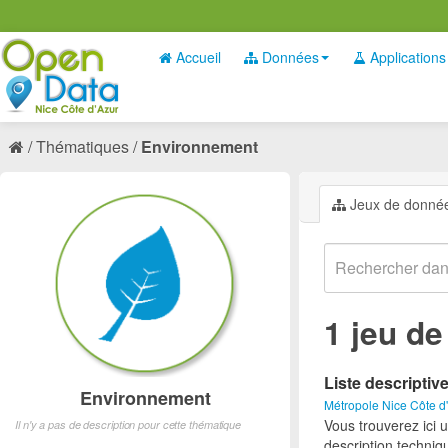
Accueil
Données
Applications
Thématiques
Environnement
Jeux de donné
1 jeu d
Liste descriptiv
Environnement
Métropole Nice Côte d
Vous trouverez ici 
Il n'y a pas de description pour cette thématique
description techniq