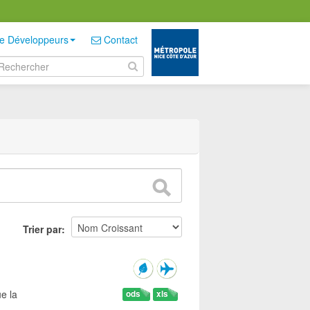
e Développeurs
Contact
Trier par
e la
ods
xls