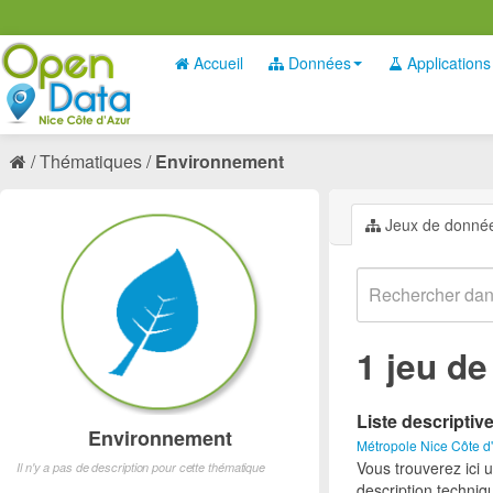
Accueil
Données
Applications
Thématiques
Environnement
Jeux de donné
1 jeu d
Liste descriptiv
Environnement
Métropole Nice Côte d
Vous trouverez ici 
Il n'y a pas de description pour cette thématique
description techniq