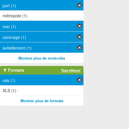
port (1)
métropole (1)
mer (1)
carenage (1)
avitaillement (1)
Montrer plus de mots-clés
Formats
Tout effacer
ods (1)
XLS (1)
Montrer plus de formats