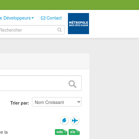
e Développeurs
Contact
Trier par
e la
ods
xls