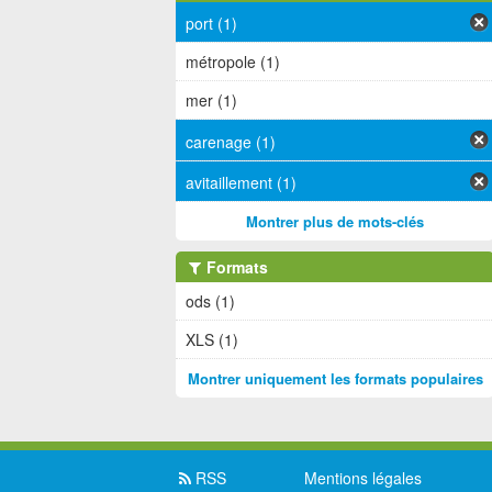
port (1)
métropole (1)
mer (1)
carenage (1)
avitaillement (1)
Montrer plus de mots-clés
Formats
ods (1)
XLS (1)
Montrer uniquement les formats populaires
RSS
Mentions légales