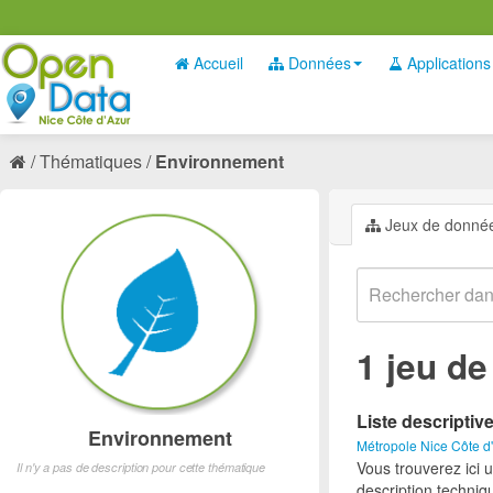
Accueil
Données
Applications
Thématiques
Environnement
Jeux de donné
1 jeu d
Liste descriptiv
Environnement
Métropole Nice Côte d
Vous trouverez ici 
Il n'y a pas de description pour cette thématique
description techniq