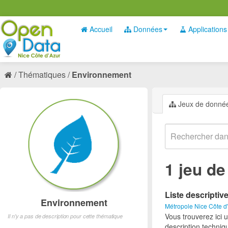
Accueil
Données
Applications
Thématiques
Environnement
Jeux de donné
1 jeu d
Liste descriptiv
Environnement
Métropole Nice Côte d
Vous trouverez ici 
Il n'y a pas de description pour cette thématique
description techniq