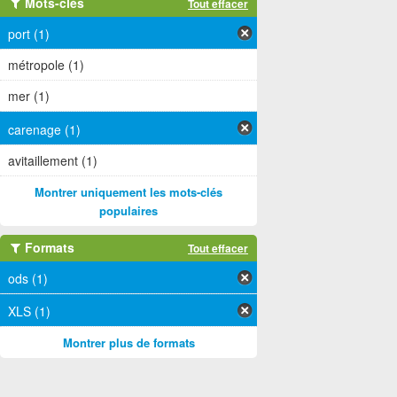
Mots-clés
Tout effacer
port (1)
métropole (1)
mer (1)
carenage (1)
avitaillement (1)
Montrer uniquement les mots-clés
populaires
Formats
Tout effacer
ods (1)
XLS (1)
Montrer plus de formats