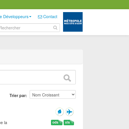
e Développeurs
Contact
Trier par
e la
ods
xls