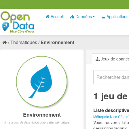
Accueil
Données
Applications
Thématiques
Environnement
Jeux de donné
1 jeu d
Liste descriptiv
Environnement
Métropole Nice Côte d
Vous trouverez ici 
Il n'y a pas de description pour cette thématique
description techniq