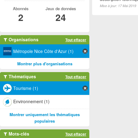
Mise à jour: 17 Mai 2019
Abonnés
Jeux de données
2
24
Organisations
Tout effacer
Métropole Nice Côte d'Azur (1)
Montrer plus d'organisations
Thématiques
Tout effacer
Tourisme (1)
Environnement (1)
Montrer uniquement les thématiques
populaires
Mots-clés
Tout effacer