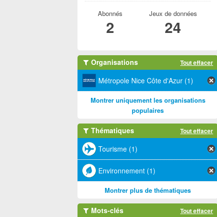
Abonnés
Jeux de données
2
24
Organisations
Tout effacer
Métropole Nice Côte d'Azur (1)
Montrer uniquement les organisations
populaires
Thématiques
Tout effacer
Tourisme (1)
Environnement (1)
Montrer plus de thématiques
Mots-clés
Tout effacer