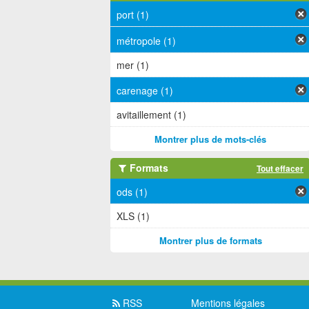
port (1)
métropole (1)
mer (1)
carenage (1)
avitaillement (1)
Montrer plus de mots-clés
Formats
Tout effacer
ods (1)
XLS (1)
Montrer plus de formats
RSS
Mentions légales