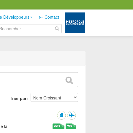
e Développeurs
Contact
Trier par
e la
ods
xls