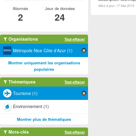
Mise à jour: 17 Mai 2019
Abonnés
Jeux de données
2
24
Organisations
Tout effacer
Métropole Nice Côte d'Azur (1)
Montrer uniquement les organisations
populaires
Thématiques
Tout effacer
Tourisme (1)
Environnement (1)
Montrer plus de thématiques
Mots-clés
Tout effacer