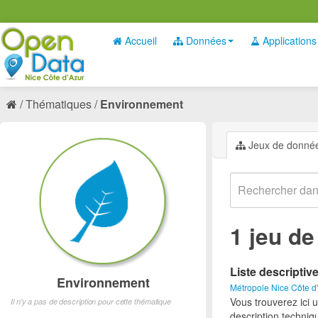
Accueil
Données
Applications
Thématiques
Environnement
Jeux de donné
1 jeu d
Liste descriptiv
Environnement
Métropole Nice Côte d
Vous trouverez ici 
Il n'y a pas de description pour cette thématique
description techniq