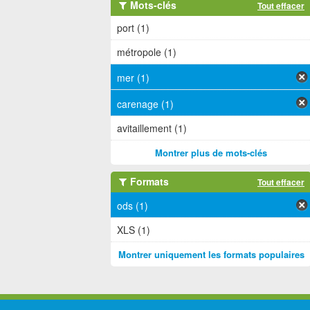
Mots-clés
Tout effacer
port (1)
métropole (1)
mer (1)
carenage (1)
avitaillement (1)
Montrer plus de mots-clés
Formats
Tout effacer
ods (1)
XLS (1)
Montrer uniquement les formats populaires