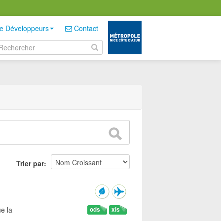
e Développeurs
Contact
Trier par
e la
ods
xls