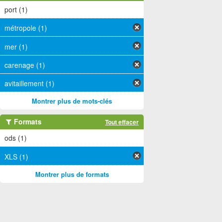
port (1)
métropole (1)
mer (1)
carenage (1)
avitaillement (1)
Montrer plus de mots-clés
Formats
Tout effacer
ods (1)
XLS (1)
Montrer plus de formats