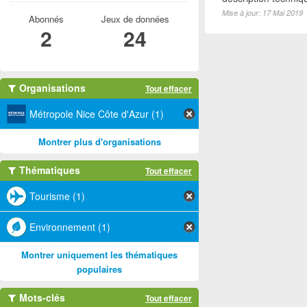
Mise à jour: 17 Mai 2019
Abonnés
Jeux de données
2
24
Organisations
Tout effacer
Métropole Nice Côte d'Azur (1)
Montrer plus d'organisations
Thématiques
Tout effacer
Tourisme (1)
Environnement (1)
Montrer uniquement les thématiques
populaires
Mots-clés
Tout effacer