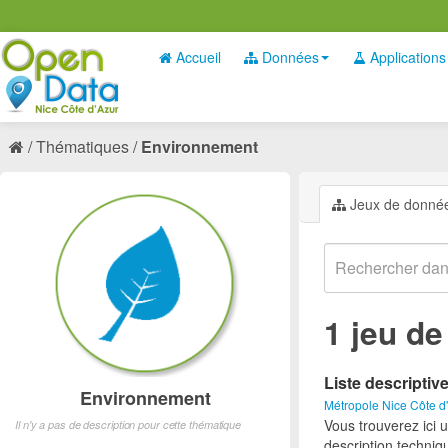
Accueil
Données
Applications
Thématiques
Environnement
Jeux de donné
1 jeu d
Liste descriptiv
Environnement
Métropole Nice Côte d
Vous trouverez ici 
Il n'y a pas de description pour cette thématique
description techniq