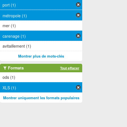
port (1)
métropole (1)
mer (1)
carenage (1)
avitaillement (1)
Montrer plus de mots-clés
Formats
Tout effacer
ods (1)
XLS (1)
Montrer uniquement les formats populaires