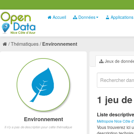
Accueil
Données
Applications
Thématiques
Environnement
Jeux de donné
1 jeu d
Liste descriptiv
Environnement
Métropole Nice Côte d
Vous trouverez ici 
Il n'y a pas de description pour cette thématique
description techniq