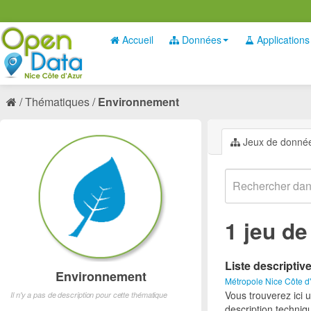
Accueil
Données
Applications
Thématiques
Environnement
Jeux de donné
1 jeu d
Liste descriptiv
Environnement
Métropole Nice Côte d
Vous trouverez ici 
Il n'y a pas de description pour cette thématique
description techniq