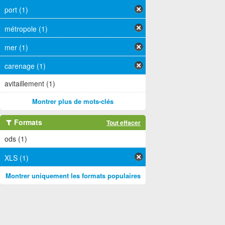
port (1)
métropole (1)
mer (1)
carenage (1)
avitaillement (1)
Montrer plus de mots-clés
Formats
Tout effacer
ods (1)
XLS (1)
Montrer uniquement les formats populaires