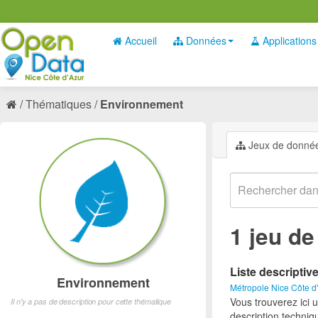
Accueil
Données
Applications
Thématiques
Environnement
Jeux de donné
1 jeu d
Liste descriptiv
Environnement
Métropole Nice Côte d
Vous trouverez ici 
Il n'y a pas de description pour cette thématique
description techniq