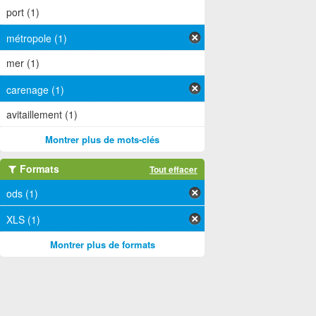
port (1)
métropole (1)
mer (1)
carenage (1)
avitaillement (1)
Montrer plus de mots-clés
Formats
Tout effacer
ods (1)
XLS (1)
Montrer plus de formats