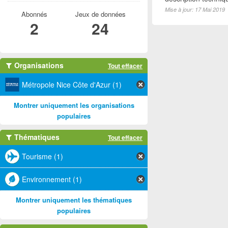
Mise à jour: 17 Mai 2019
Abonnés
Jeux de données
2
24
Organisations
Tout effacer
Métropole Nice Côte d'Azur (1)
Montrer uniquement les organisations
populaires
Thématiques
Tout effacer
Tourisme (1)
Environnement (1)
Montrer uniquement les thématiques
populaires