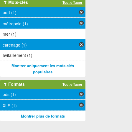
Mots-clés
Tout effacer
port (1)
métropole (1)
mer (1)
carenage (1)
avitaillement (1)
Montrer uniquement les mots-clés
populaires
Formats
Tout effacer
ods (1)
XLS (1)
Montrer plus de formats