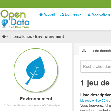
Accueil
Données
Applications
Thématiques
Environnement
Jeux de donné
1 jeu d
Liste descriptiv
Environnement
Métropole Nice Côte d
Vous trouverez ici 
Il n'y a pas de description pour cette thématique
description techniq