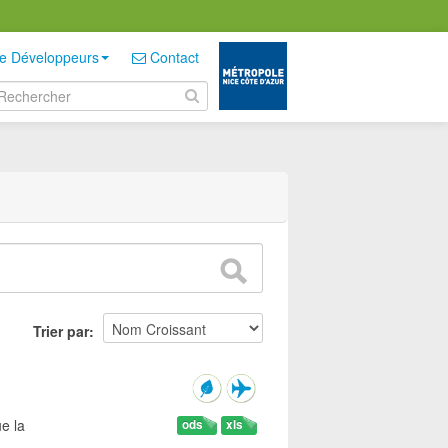
e Développeurs
Contact
Trier par
e la
ods
xls