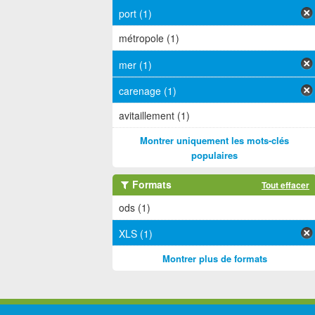
port (1)
métropole (1)
mer (1)
carenage (1)
avitaillement (1)
Montrer uniquement les mots-clés
populaires
Formats
Tout effacer
ods (1)
XLS (1)
Montrer plus de formats