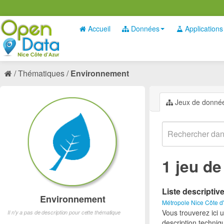
Accueil
Données
Applications
Thématiques
Environnement
Jeux de donné
1 jeu d
Liste descriptiv
Environnement
Métropole Nice Côte d
Vous trouverez ici 
Il n'y a pas de description pour cette thématique
description techniq