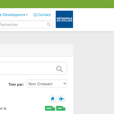
e Développeurs
Contact
Trier par
e la
ods
xls