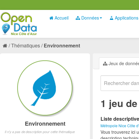
Accueil
Données
Applications
Thématiques
Environnement
Jeux de donné
1 jeu d
Liste descriptiv
Environnement
Métropole Nice Côte d
Vous trouverez ici 
Il n'y a pas de description pour cette thématique
description techniq