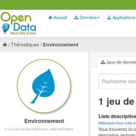
Accueil
Données
Applications
Thématiques
Environnement
Jeux de donné
1 jeu d
Liste descriptiv
Environnement
Métropole Nice Côte d
Vous trouverez ici 
Il n'y a pas de description pour cette thématique
description techniq