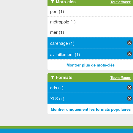
Mots-clés
Tout effacer
port (1)
métropole (1)
mer (1)
carenage (1)
avitaillement (1)
Montrer plus de mots-clés
Formats
Tout effacer
ods (1)
XLS (1)
Montrer uniquement les formats populaires