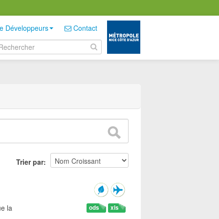
e Développeurs
Contact
Trier par
e la
ods
xls