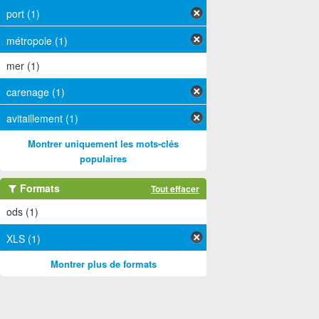
port (1)
métropole (1)
mer (1)
carenage (1)
avitaillement (1)
Montrer uniquement les mots-clés
populaires
Formats
Tout effacer
ods (1)
XLS (1)
Montrer plus de formats