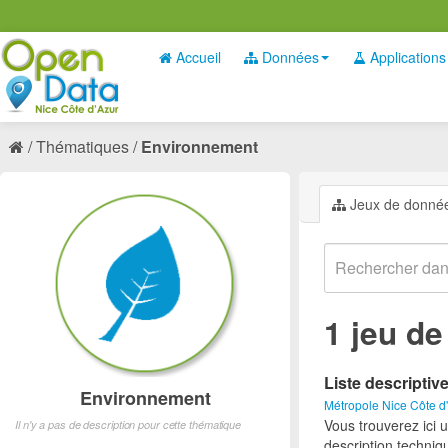
Accueil
Données
Applications
Thématiques
Environnement
Jeux de donné
1 jeu d
Liste descriptiv
Environnement
Métropole Nice Côte d
Vous trouverez ici 
Il n'y a pas de description pour cette thématique
description techniq