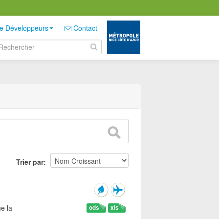
e Développeurs
Contact
Trier par
e la
ods
xls