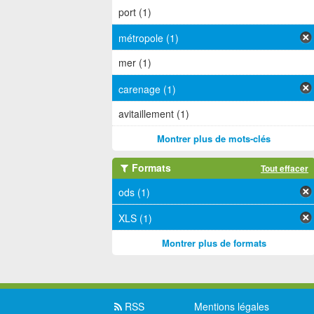
port (1)
métropole (1)
mer (1)
carenage (1)
avitaillement (1)
Montrer plus de mots-clés
Formats
Tout effacer
ods (1)
XLS (1)
Montrer plus de formats
RSS
Mentions légales