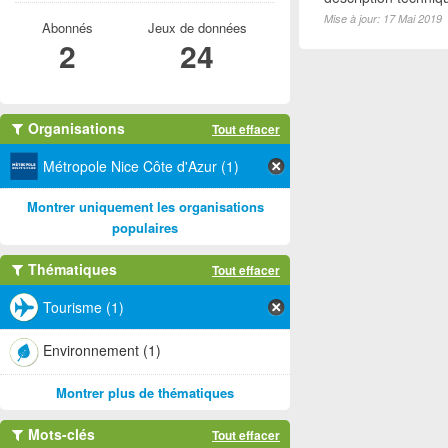
Mise à jour: 17 Mai 2019
Abonnés
Jeux de données
2
24
Organisations
Tout effacer
Métropole Nice Côte d'Azur (1)
Montrer uniquement les organisations
populaires
Thématiques
Tout effacer
Tourisme (1)
Environnement (1)
Montrer plus de thématiques
Mots-clés
Tout effacer