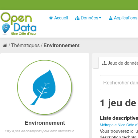
Accueil
Données
Applications
Thématiques
Environnement
Jeux de donné
1 jeu d
Liste descriptiv
Environnement
Métropole Nice Côte d
Vous trouverez ici 
Il n'y a pas de description pour cette thématique
description techniq