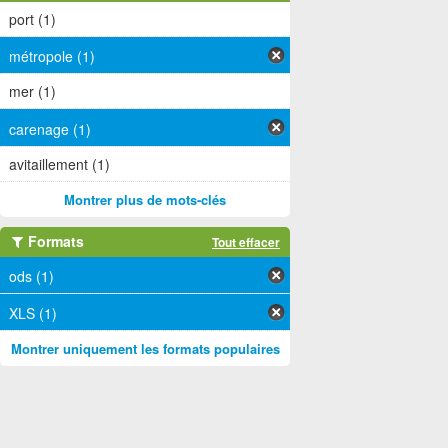
port (1)
métropole (1)
mer (1)
carenage (1)
avitaillement (1)
Montrer plus de mots-clés
Formats
Tout effacer
ods (1)
XLS (1)
Montrer uniquement les formats populaires