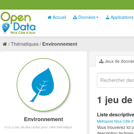
Accueil
Données
Applications
Thématiques
Environnement
Jeux de donné
1 jeu d
Liste descriptiv
Environnement
Métropole Nice Côte d
Vous trouverez ici 
Il n'y a pas de description pour cette thématique
description techniq