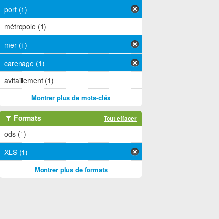
port (1)
métropole (1)
mer (1)
carenage (1)
avitaillement (1)
Montrer plus de mots-clés
Formats
Tout effacer
ods (1)
XLS (1)
Montrer plus de formats