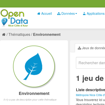
Accueil
Données
Applications
Thématiques
Environnement
Jeux de donné
1 jeu d
Liste descriptiv
Environnement
Métropole Nice Côte d
Vous trouverez ici 
Il n'y a pas de description pour cette thématique
description techniq