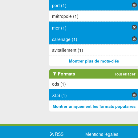
port (1)
métropole (1)
mer (1)
carenage (1)
avitaillement (1)
Montrer plus de mots-clés
Formats
Tout effacer
ods (1)
XLS (1)
Montrer uniquement les formats populaires
RSS
Mentions légales