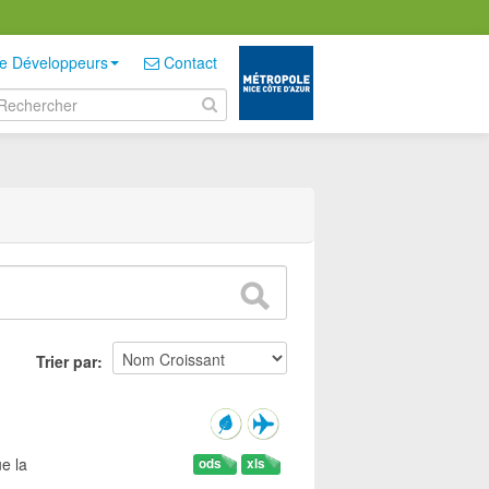
e Développeurs
Contact
Trier par
e la
ods
xls