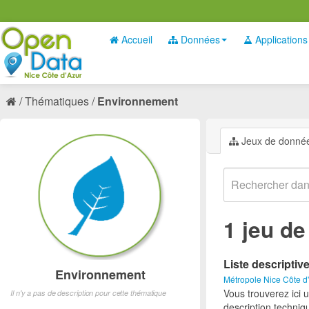
Accueil
Données
Applications
Thématiques
Environnement
Jeux de donné
1 jeu d
Liste descriptiv
Environnement
Métropole Nice Côte d
Vous trouverez ici 
Il n'y a pas de description pour cette thématique
description techniq