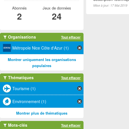
Mise à jour: 17 Mai 2019
Abonnés
Jeux de données
2
24
Organisations
Tout effacer
Métropole Nice Côte d'Azur (1)
Montrer uniquement les organisations
populaires
Thématiques
Tout effacer
Tourisme (1)
Environnement (1)
Montrer plus de thématiques
Mots-clés
Tout effacer